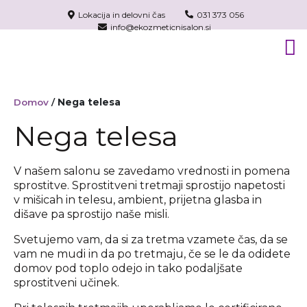
Lokacija in delovni čas
031 373 056
info@ekozmeticnisalon.si
Domov
/
Nega telesa
Nega telesa
V našem salonu se zavedamo vrednosti in pomena
sprostitve. Sprostitveni tretmaji sprostijo napetosti
v mišicah in telesu, ambient, prijetna glasba in
dišave pa sprostijo naše misli.
Svetujemo vam, da si za tretma vzamete čas, da se
vam ne mudi in da po tretmaju, če se le da odidete
domov pod toplo odejo in tako podaljšate
sprostitveni učinek.