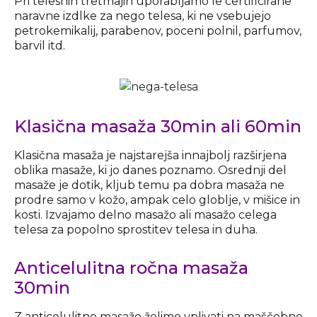
Pri telesnih tretmajih uporabljamo le certificirane
naravne izdlke za nego telesa, ki ne vsebujejo
petrokemikalij, parabenov, poceni polnil, parfumov,
barvil itd.
Klasična masaža 30min ali 60min
Klasična masaža je najstarejša innajbolj razširjena
oblika masaže, ki jo danes poznamo. Osrednji del
masaže je dotik, kljub temu pa dobra masaža ne
prodre samo v kožo, ampak celo globlje, v mišice in
kosti. Izvajamo delno masažo ali masažo celega
telesa za popolno sprostitev telesa in duha.
Anticelulitna ročna masaža
30min
Z anticelulitno masažo želimo vplivati na maščobne