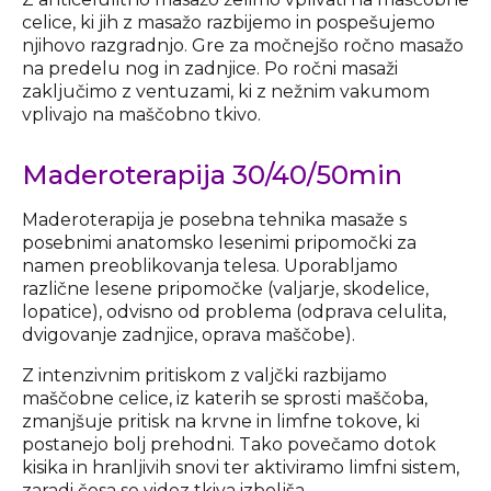
celice, ki jih z masažo razbijemo in pospešujemo
njihovo razgradnjo. Gre za močnejšo ročno masažo
na predelu nog in zadnjice. Po ročni masaži
zaključimo z ventuzami, ki z nežnim vakumom
vplivajo na maščobno tkivo.
Maderoterapija 30/40/50min
Maderoterapija je posebna tehnika masaže s
posebnimi anatomsko lesenimi pripomočki za
namen preoblikovanja telesa. Uporabljamo
različne lesene pripomočke (valjarje, skodelice,
lopatice), odvisno od problema (odprava celulita,
dvigovanje zadnjice, oprava maščobe).
Z intenzivnim pritiskom z valjčki razbijamo
maščobne celice, iz katerih se sprosti maščoba,
zmanjšuje pritisk na krvne in limfne tokove, ki
postanejo bolj prehodni. Tako povečamo dotok
kisika in hranljivih snovi ter aktiviramo limfni sistem,
zaradi česa se videz tkiva izboljša.