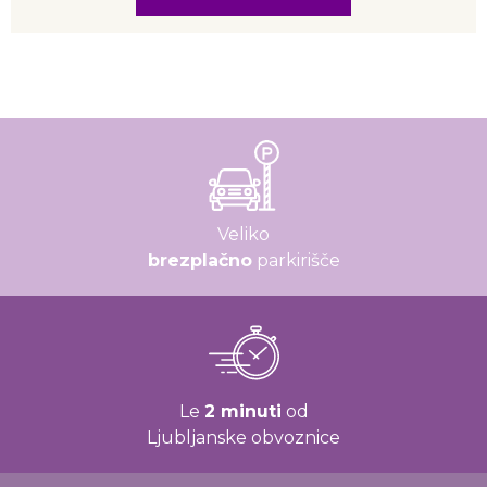
Veliko
brezplačno
parkirišče
Le
2 minuti
od
Ljubljanske obvoznice